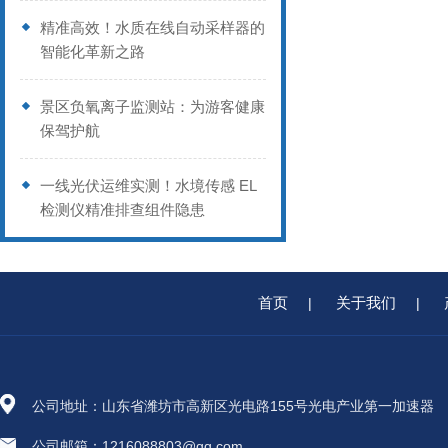
精准高效！水质在线自动采样器的
智能化革新之路
景区负氧离子监测站：为游客健康
保驾护航
一线光伏运维实测！水境传感 EL
检测仪精准排查组件隐患
首页
关于我们
|
|
公司地址：山东省潍坊市高新区光电路155号光电产业第一加速器
公司邮箱：1216088803@qq.com