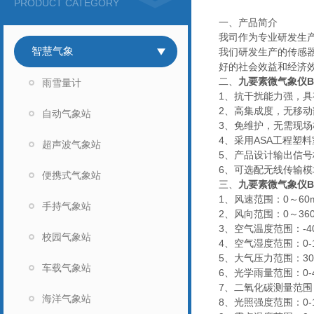
PRODUCT CATEGORY
一、产品简介
我司作为专业研发生
智慧气象
我们研发生产的传感
好的社会效益和经济
二、
九要素微气象仪
雨雪量计
1、抗干扰能力强，具
2、高集成度，无移
自动气象站
3、免维护，无需现场
4、采用ASA工程塑
超声波气象站
5、产品设计输出信号
6、可选配无线传输模
便携式气象站
三、
九要素微气象仪
1、风速范围：0～60m/s
手持气象站
2、风向范围：0～360
3、空气温度范围：-40-
校园气象站
4、空气湿度范围：0-10
5、大气压力范围：30-1
车载气象站
6、光学雨量范围：0-4m
7、二氧化碳测量范围：40
海洋气象站
8、光照强度范围：0-15