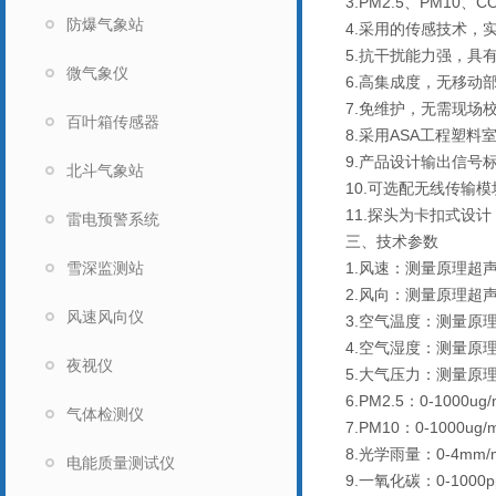
3.PM2.5、PM1
防爆气象站
4.采用的传感技术，
5.抗干扰能力强，具
微气象仪
6.高集成度，无移动
7.免维护，无需现场
百叶箱传感器
8.采用ASA工程塑
9.产品设计输出信号标
北斗气象站
10.可选配无线传输
11.探头为卡扣式设
雷电预警系统
三、技术参数
雪深监测站
1.风速：测量原理超声波，
2.风向：测量原理超声
风速风向仪
3.空气温度：测量原理二
4.空气湿度：测量原理电
夜视仪
5.大气压力：测量原理压阻
6.PM2.5：0-1000u
气体检测仪
7.PM10：0-1000ug
8.光学雨量：0-4mm/
电能质量测试仪
9.一氧化碳：0-1000