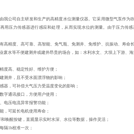
由我公司自主研发和生产的高精度水位测量仪器。它采用微型气泵作为
，再用压力传感器进行感应和处理，从而实现水位的测量。由于压力传感
有高精度、高可靠、高智能、免气瓶、免测井、免维护、抗振动、寿命
业废水等不便建测井或建井昂贵的场合，如：水利水文、大坝上下游、海
量，精度高、稳定性好、维护方便；
无需建测井，且不受水面漂浮物的影响；
度传感器，可补偿大气压力受温度变化的影响；
出和数字通讯接口，方便用户使用；
异常、电压电流异常报警功能；
护功能，可延长电机使用寿命；
触摸屏和唤醒按键，直观显示实时水深、水位等数据，操作灵活；
，每隔1h校准一次；