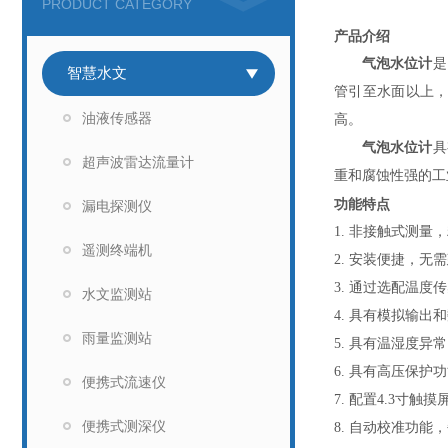
PRODUCT CATEGORY
产品介绍
气泡水位计
是
智慧水文
管引至水面以上
油液传感器
高。
气泡水位计
具
超声波雷达流量计
重和腐蚀性强的工
功能特点
漏电探测仪
1. 非接触式测
遥测终端机
2. 安装便捷，
3. 通过选配温
水文监测站
4. 具有模拟输
雨量监测站
5. 具有温湿度
6. 具有高压保
便携式流速仪
7. 配置4.3寸
便携式测深仪
8. 自动校准功能