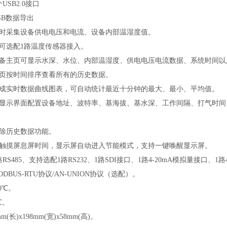
SB2.0接口
SB数据导出
时采集设备供电电压和电流、设备内部温湿度值。
可选配1路温度传感器接入。
备主页可显示水深、水位、内部温湿度、供电电压电流数据、系统时间以
页按时间排序查看所有的历史数据。
成实时数据曲线图表，可自动统计最近十分钟的最大、最小、平均值。
显示界面配置设备地址、波特率、基海拔、基水深、工作间隔、打气时间
除历史数据功能。
触摸屏息屏时间，显示屏自动进入节能模式，支持一键唤醒显示屏。
S485、支持选配1路RS232、1路SDI接口、1路4-20mA模拟量接口、1路
BUS-RTU协议/AN-UNION协议（选配）。
0℃。
℃。
(长)x198mm(宽)x58mm(高)。