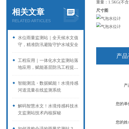
重量：1.5KG(不
相关文章
尺寸图
RELATED ARTICLES
水位雨量监测站｜全天候水文值
守，精准防汛避险守护水域安全
产品
工程应用｜一体化水文监测站落
地应用，赋能基层防汛工程提质
增效
智能测流・数据赋能！水境传感
产
河道流量在线监测系统
您的单
解码智慧水文！水境传感科技水
文监测站技术内核探秘
您的姓
如何选购合适的雨量监测站？