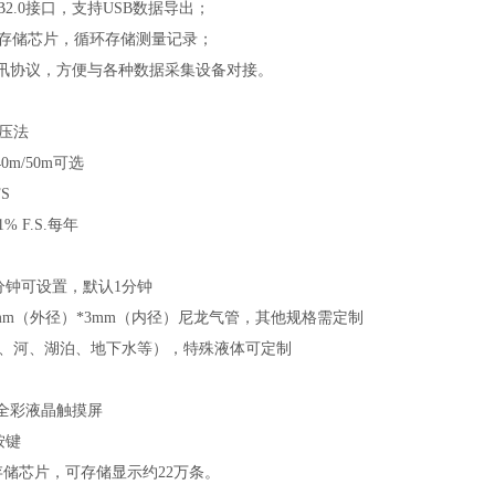
SB2.0接口，支持USB数据导出；
4Mb存储芯片，循环存储测量记录；
bus通讯协议，方便与各种数据采集设备对接。
压法
40m/50m可选
S
% F.S.每年
分钟可设置，默认1分钟
mm（外径）*3mm（内径）尼龙气管，其他规格需定制
、河、湖泊、地下水等），特殊液体可定制
PS全彩液晶触摸屏
按键
存储芯片，可存储显示约22万条。