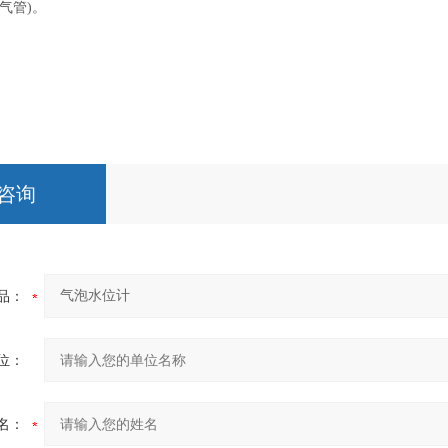
含气管)。
咨询
品：
位：
名：