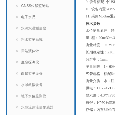
9. 设备标配1个U
GNSS位移监测站
10. 设备内置6
11. 采用Mod
电子水尺
技术参数
水深水温测量仪
水位测量原理：静
量 程：20m/30m/
积水监测系统
测量精度：0.03%F
雷达液位计
长期稳定性：≤±0.1
分辨率：1mm
生命探测仪
测量间隔：1～60
白蚁监测设备
气管规格：标配6
测量介质：水（江
水域救援设备
供电：11～24VDC
显示屏：4.3寸I
地下水位监测仪
按键：1个轻触式
水位流速流量传感器
存储：内置64Mb