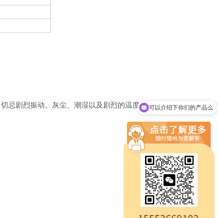
放，切忌剧烈振动。灰尘、潮湿以及剧烈的温度变化会影响本产品的
可以介绍下你们的产品么