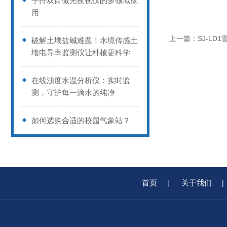
手持双目微光夜视仪的多领域应
用
上一篇：
SJ-LD
破解土壤盐碱难题！水境传感土
壤电导率监测仪让种植更科学
在线浊度水温分析仪：实时监
测，守护每一滴水的纯净
如何选购合适的校园气象站？
首页
关于我们
|
|