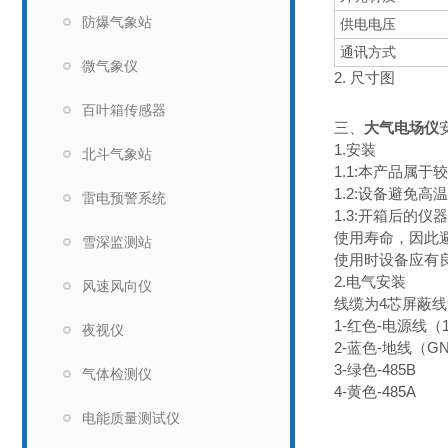
防爆气象站
供电电压
通讯方式
微气象仪
2. 尺寸图
百叶箱传感器
三、
大气电场仪
1.安装
北斗气象站
1.1:本产品属
1.2:设备避免
雷电预警系统
1.3:开箱后
使用寿命，因此
雪深监测站
使用时设备应有
2.电气安装
风速风向仪
线缆为4芯屏蔽
1-红色-电源线（1
夜视仪
2-蓝色-地线（G
3-绿色-485B
气体检测仪
4-黄色-485A
电能质量测试仪