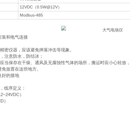
12VDC（0.5W@12V）
Modbus-485
安装和电气连接
于较精密仪器，应该避免摔落冲击等现象。
高温，注意防水，防结冰；
的仪器应当保存在干燥、通风及无腐蚀性气体的场所，搬运时应小心轻
避免放置在这些地方。
良好的接地
线，线序定义：
2~24VDC）
ND）