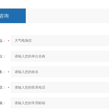
咨询
品：
位：
名：
话：
箱：