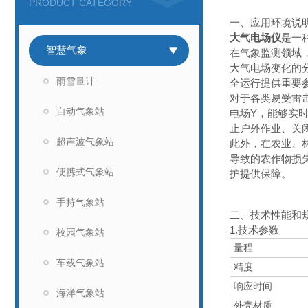
PRODUCT CATEGORY
一、应用环境说
大气电场仪
是一
智慧气象
在气象监测领域
大气电场变化的
雨雪量计
全运行提供重要
对于各类易受雷
自动气象站
电场Y，能够实
止户外作业、关
超声波气象站
此外，在农业、
导致的农作物损
便携式气象站
护提供保障。
手持气象站
二、技术性能和
1.技术参数
校园气象站
量程
车载气象站
精度
响应时间
海洋气象站
外壳材质