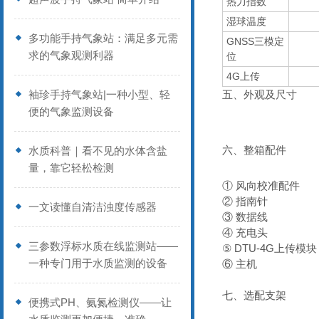
热力指数
湿球温度
多功能手持气象站：满足多元需
GNSS三模定
求的气象观测利器
位
4G上传
袖珍手持气象站|一种小型、轻
五、外观及尺寸
便的气象监测设备
六、整箱配件
水质科普｜看不见的水体含盐
量，靠它轻松检测
① 风向校准配件
② 指南针
一文读懂自清洁浊度传感器
③ 数据线
④ 充电头
三参数浮标水质在线监测站——
⑤ DTU-4G上传模块
一种专门用于水质监测的设备
⑥ 主机
七、选配支架
便携式PH、氨氮检测仪——让