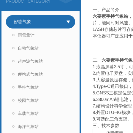
PRODUCT CATEGORY
一、产品简介
六要素手持气象站
，
智慧气象
片，能同时对风速、
LASH存储芯片可
雨雪量计
本仪器可广泛应用于
自动气象站
二、
六要素手持气象
超声波气象站
1.液晶屏幕3.5
2.内置电子罗盘，
便携式气象站
3.大容量数据存储，
4.Type-C通讯
手持气象站
5.GNSS三模定
6.3800mAh锂
校园气象站
7.结构设计科学合
8.外置DTU-4G
车载气象站
9.可选配三角支架。
三、技术参数
海洋气象站