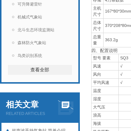
存储
4万条数据
可升降避雷针
主机
167*80*30m
尺寸
机械式气象站
总体
370*208*80
尺寸
北斗生态环境监测站
总重
363.2g
森林防火气象站
量
四、配置说明
鸟类识别系统
型号 要素
SQ3
风速
√
查看全部
风向
√
平均风速
√
温度
湿度
相关文章
大气压
RELATED ARTICLES
浪高
海拔
超声波手持气象站 简单介绍