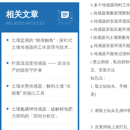
b.多个传感器同时工
相关文章
c.传感器测量原理限
d.传感器的安装环境
RELATED ARTICLES
e.传感器安装应避开
f.传感器为土壤测量
土壤监测的 “精准触角”：探针式
g.传感器安装环境不
土壤传感器的工作原理与技术优
势
h.传感器不能有过强
i.禁止拆卸，私自拆
叶面温湿度传感器 —— 农业生
产的隐形守护者
五、安装方法
钻孔法：
土壤水势传感器：解码土壤 “水
1. 取土钻钻头、手
能量” 的核心工具
歪)
土壤氮磷钾传感器：破解耕地肥
2. 将取土钻从孔洞
力密码的「田间分析仪」
3. 反复持续上述打