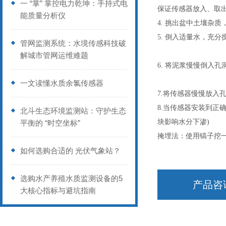
一 “掌” 掌控电力乾坤：手持式电
保证传感器放入、取
能质量分析仪
4. 挑出盆中土壤杂
5. 倒入适量水，充
管网监测系统：水境传感科技破
解城市管网运维难题
6. 将泥浆慢慢倒入孔
一文读懂水质余氯传感器
7.将传感器慢慢放入
8.当传感器安装到正
北斗生态环境监测站：守护生态
块影响水分下渗)
平衡的 “时空坐标”
掩埋法：使用镐子挖
如何选购合适的 光伏气象站？
选购水产养殖水质监测设备的5
产品咨
大核心指标与避坑指南