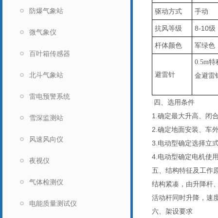
防爆气象站
驱动方式
手动
抗风等级
8-10级
微气象仪
杆体颜色
军绿色
百叶箱传感器
0.5m
避雷针
北斗气象站
金避雷
雷电预警系统
四、选用条件
1.
确定最大升高、闭
雪深监测站
2.
确定地面安装、车
风速风向仪
3.
电动型确定选择立
4.
电动型确定电机使
夜视仪
五、结构特征及工作
气体检测仪
结构紧凑，由升降杆
活动杆同时升降，速
电能质量测试仪
六、架设要求