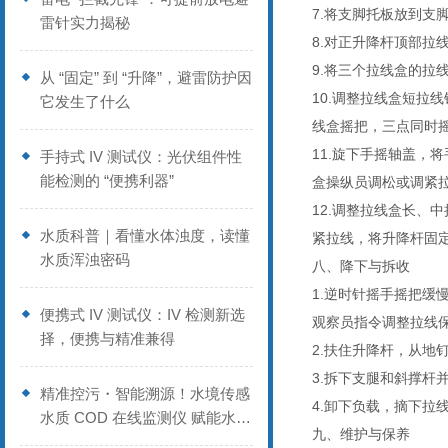
7.
将支脚托板放到支
雷针实力揭秘
8.
对正升降杆顶部拉
9.
将三个拉线盒的拉
从 “固定” 到 “升降”，避雷防护因
10.
调整拉线盒短拉线
它发生了什么
线盒摇把，三点同时
11.
旋下手摇轴盖，将
手持式 IV 测试仪：光伏组件性
能检测的 “便携利器”
盒操纵员调松或调紧
12.
调整拉线盒长、中
水质科普｜看懂水体浊度，读懂
紧拉线，将升降杆固
水质浑浊密码
八、降下与拆收
1.
逆时针摇手摇把缓
便携式 IV 测试仪：IV 检测新选
观察员指令调整拉线
择，便携与精准兼得
2.
扶住升降杆，从地
3.
拆下支腿和斜撑杆
精准控污・智能溯源！水境传感
4.
卸下负载，摘下拉
水质 COD 在线监测仪 赋能水环
九、维护与保养
境精细化管控