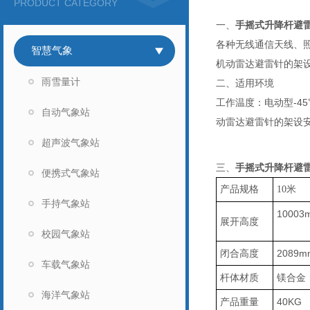
PRODUCT CATEGORY
一、
手摇式升降杆避
各种无线通信天线、
智慧气象
机动雷达避雷针的架
雨雪量计
二、适用环境
工作温度：电动型
-45
自动气象站
动雷达避雷针的架设
超声波气象站
三、
手摇式升降杆避
便携式气象站
产品规格
10米
手持气象站
10003
展开高度
校园气象站
闭合高度
2089m
车载气象站
杆体材质
镁合金
海洋气象站
产品重量
40KG