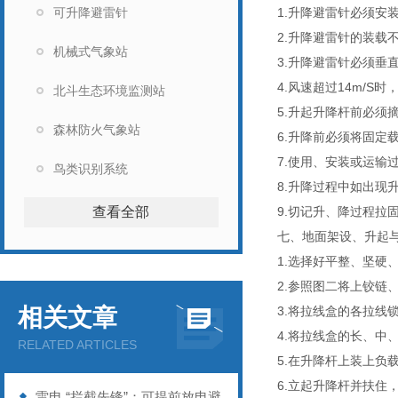
可升降避雷针
1.
升降避雷针必须安
2.
升降避雷针的装载
机械式气象站
3.
升降避雷针必须垂
4.
风速超过
14m/S
时
北斗生态环境监测站
5.
升起升降杆前必须
森林防火气象站
6.
升降前必须将固定
7.
使用、安装或运输
鸟类识别系统
8.
升降过程中如出现
查看全部
9.
切记升、降过程拉
七、地面架设、升起
1.
选择好平整、坚硬
2.
参照图二将上铰链
相关文章
3.
将拉线盒的各拉线
4.
将拉线盒的长、中
RELATED ARTICLES
5.
在升降杆上装上负
6.
立起升降杆并扶住
雷电 “拦截先锋”：可提前放电避