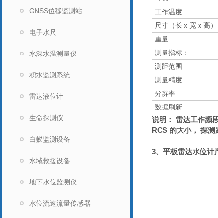
GNSS位移监测站
工作温度
尺寸（长 x 宽 x 高）
电子水尺
重量
测量指标：
水深水温测量仪
测距范围
积水监测系统
测量精度
分辨率
雷达液位计
数据刷新
生命探测仪
说明： 雷达工作频段
RCS 的大小， 探
白蚁监测设备
3、
平板雷达水位计
水域救援设备
地下水位监测仪
水位流速流量传感器