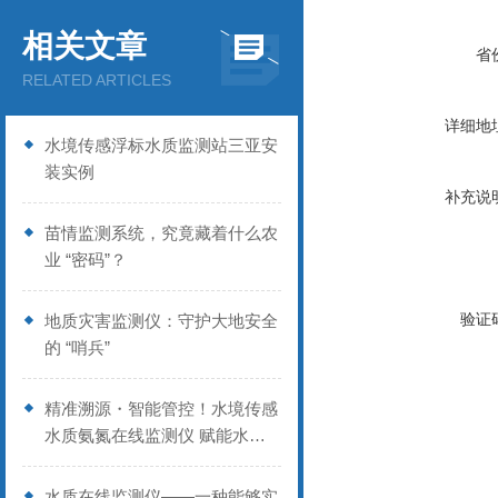
相关文章
省
RELATED ARTICLES
详细地
水境传感浮标水质监测站三亚安
装实例
补充说
苗情监测系统，究竟藏着什么农
业 “密码”？
验证
地质灾害监测仪：守护大地安全
的 “哨兵”
精准溯源・智能管控！水境传感
水质氨氮在线监测仪 赋能水环
境精细化治理
水质在线监测仪——一种能够实