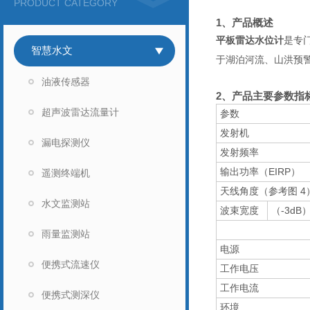
PRODUCT CATEGORY
1、
产品概述
平板雷达水位计
是专
智慧水文
于湖泊河
油液传感器
2、产品主要参数指
超声波雷达流量计
参数
发射机
漏电探测仪
发射频率
输出功率（EIRP）
遥测终端机
天线角度（参考图 4
水文监测站
波束宽度
（-3dB
雨量监测站
电源
便携式流速仪
工作电压
工作电流
便携式测深仪
环境