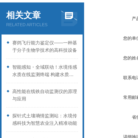
相关文章
产
RELATED ARTICLES
您的单
赛鸽飞行能力鉴定仪——一种基
于分子生物学技术的高科技设备
您的姓
智能感知・全域联动！水境传感
水质在线监测终端 构建水质管
联系电
控新体系
高性能在线铁自动监测仪的原理
常用邮
与应用
探针式土壤墒情监测站：水境传
省
感科技为智慧农业注入精准动能
详细地