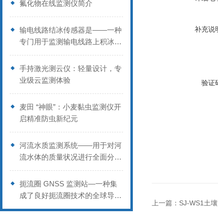
氟化物在线监测仪简介
补充说
输电线路结冰传感器是——一种
专门用于监测输电线路上积冰情
况的设备
手持激光测云仪：轻量设计，专
业级云监测体验
验证
麦田 “神眼”：小麦黏虫监测仪开
启精准防虫新纪元
河流水质监测系统——用于对河
流水体的质量状况进行全面分析
的综合性系统
扼流圈 GNSS 监测站—一种集
成了良好扼流圈技术的全球导航
上一篇：
SJ-WS1
卫星系统监测站