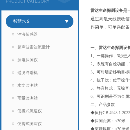
PRODUCT CATEGORY
是
雷达生命探测设备
通过高敏天线接收信
智慧水文
作简单，可单兵配备
油液传感器
超声波雷达流量计
一、
雷达生命探测设
1、一键操作，3秒进
漏电探测仪
2、系统有自检功能
3、可对墙后移动目
遥测终端机
4、抗干扰：位于操
水文监测站
5、静音模式：无噪
6、可识别是否为金
雨量监测站
二、产品参数：
便携式流速仪
◆执行GB 4943.1
◆探测距离：≤30米
便携式测深仪
◆穿墙厚度：≤30厘