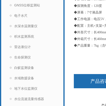
GNSS位移监测站
◆探测角度：120度
◆屏幕：7寸液晶屏
电子水尺
◆工作电源：电压5V，
◆配置：主机+支架+
水深水温测量仪
◆外形尺寸：长400mmx
积水监测系统
◆外箱尺寸：长460mmx
◆产品重量：7kg（
雷达液位计
生命探测仪
白蚁监测设备
水域救援设备
产品咨
地下水位监测仪
水位流速流量传感器
产