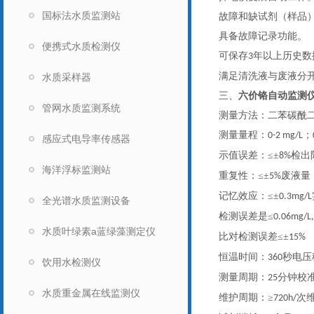
国标法水质监测站
故障和缺试剂（样品
具备故障记录功能。
便携式水质检测仪
可保存
年以上历史数
3
满足清洗液与废液分
水质采样器
三、
六价铬自动监测
管网水质监测系统
测量方法：二苯碳酰
测量量程：
；
0-2 mg/L
感应式电导率传感器
示值误差：
≤±
检出
8%
海洋浮标监测站
重复性：
≤±
废液量
5%
记忆效应：
≤±
0.3mg/L
全光谱水质监测设备
检测误差是
≤
0.06mg/L,
水质叶绿素a蓝绿藻测定仪
比对检测误差
≤±
15%
恒温时间：
秒电压
360
饮用水检测仪
测量周期：
分钟校
25
水质重金属在线监测仪
维护周期：
≥
次
720h/