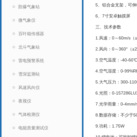
5、铝合金支架，可伸
防爆气象站
6、7寸安卓触摸屏
微气象仪
三、技术参数
百叶箱传感器
1.风速：0～60m/s
北斗气象站
2.风向：0～360°
3.空气温度：-40-6
雷电预警系统
4.空气湿度：0-99
雪深监测站
5.大气压力：300-1
风速风向仪
6.光照：0-157286L
夜视仪
7.光学雨量：0-4mm/
气体检测仪
8.数据存储：不少于5
9.功耗：1.75W
电能质量测试仪