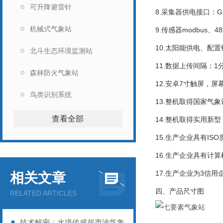
可升降避雷针
8.采集器供电接口：GX
机械式气象站
9.传感器modbus、
10.太阳能供电、配置铅
北斗生态环境监测站
11.数据上传间隔：1分
森林防火气象站
12.安卓7寸触屏，屏幕尺
鸟类识别系统
13.整机取得国家气
查看全部
14.整机取得实用新型，号Z
15.生产企业具有I
16.生产企业具有计
17.生产企业为3信用
相关文章
四、产品尺寸图
RELATED ARTICLES
技术解密：水境传感超声波气象