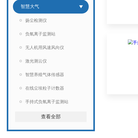
智慧大气
扬尘检测仪
负氧离子监测站
无人机用风速风向仪
激光测云仪
智慧养殖气体传感器
在线尘埃粒子计数器
手持式负氧离子监测站
查看全部