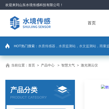
欢迎来到
山东水境传感科技有限公司
！
首页
HOT热门搜索：
水质传感器，水质监测站，水文监测站，雨量
当前位置：
首页
>
产品中心
>
智慧大气
>
激光测云仪
产品分类
PRODUCT CATEGORY