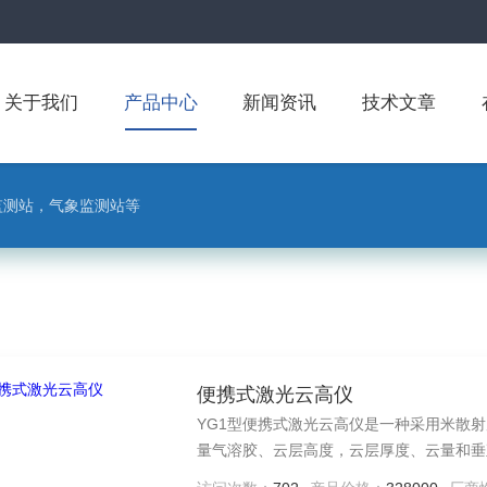
关于我们
产品中心
新闻资讯
技术文章
监测站，气象监测站等
便携式激光云高仪
YG1型便携式激光云高仪是一种采用米散
量气溶胶、云层高度，云层厚度、云量和垂
测网络中，对大气研究中的多样化需求而言