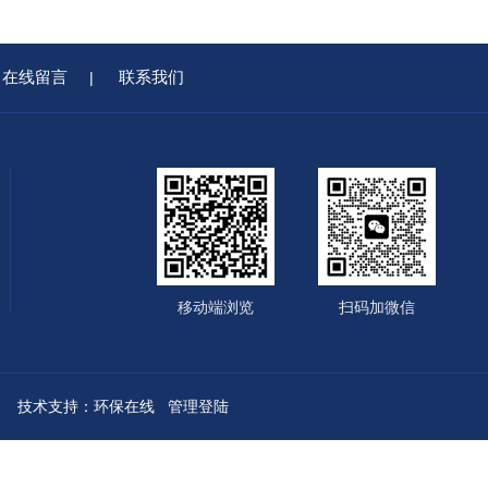
在线留言
联系我们
|
移动端浏览
扫码加微信
技术支持：
环保在线
管理登陆