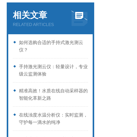
相关文章
RELATED ARTICLES
如何选购合适的手持式激光测云
仪？
手持激光测云仪：轻量设计，专业
级云监测体验
精准高效！水质在线自动采样器的
智能化革新之路
在线浊度水温分析仪：实时监测，
守护每一滴水的纯净