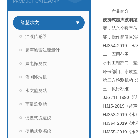
PRODUCT CATEGORY
一、产品简介：
便携式超声波明渠
智慧水文
案，结合全数字信
油液传感器
能，操作简便且准
HJ354-201
超声波雷达流量计
二、应用范围：
水利工程部门：监
漏电探测仪
环保部门、水质监
遥测终端机
第三方检测机构：
三、执行标准：
水文监测站
JJG711-199
雨量监测站
HJ15-2019
HJ353-2019
便携式流速仪
HJ354-2019
便携式测深仪
HJ355-2019