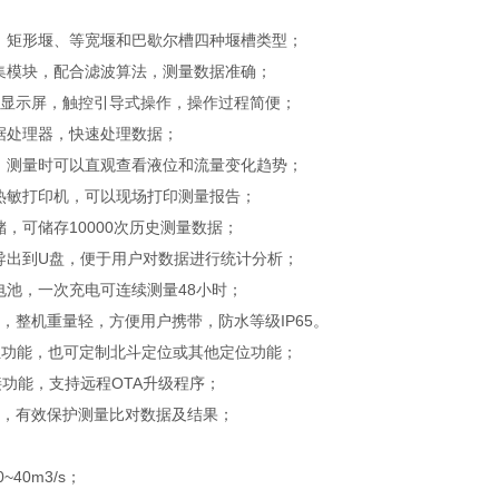
、矩形堰、等宽堰和巴歇尔槽四种堰槽类型；
集模块，配合滤波算法，测量数据准确；
晶显示屏，触控引导式操作，操作过程简便；
据处理器，快速处理数据；
，测量时可以直观查看液位和流量变化趋势；
热敏打印机，可以现场打印测量报告；
，可储存10000次历史测量数据；
导出到U盘，便于用户对数据进行统计分析；
电池，一次充电可连续测量48小时；
计，整机重量轻，方便用户携带，防水等级IP65。
定位功能，也可定制北斗定位或其他定位功能；
连接功能，支持远程OTA升级程序；
入，有效保护测量比对数据及结果；
~40m3/s；