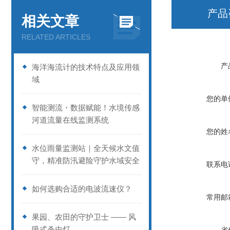
产品
相关文章
RELATED ARTICLES
产
海洋海流计的技术特点及应用领
域
您的单
智能测流・数据赋能！水境传感
河道流量在线监测系统
您的姓
水位雨量监测站｜全天候水文值
守，精准防汛避险守护水域安全
联系电
如何选购合适的电波流速仪？
常用邮
果园、农田的守护卫士 —— 风
吸式杀虫灯