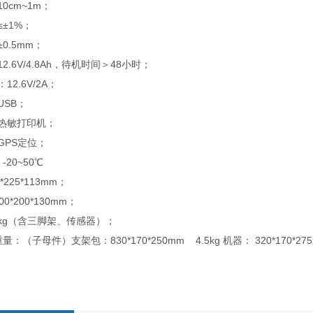
0cm~1m；
≤±1%；
0.5mm；
2.6V/4.8Ah，待机时间＞48小时；
2.6V/2A；
USB；
置热敏打印机；
GPS定位；
20~50℃
*225*113mm；
0*200*130mm；
.6kg（含三脚架、传感器）；
：（子母件）支架包：830*170*250mm 4.5kg 机器： 320*170*27