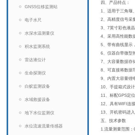
四、产品特点：
GNSS位移监测站
1、适用于三角堰
2、高精度信号采
电子水尺
3、7英寸彩色液
水深水温测量仪
4、采用高性能数
5、带有曲线显示
积水监测系统
6、仪器自带微型
雷达液位计
7、大容量数据存储
8、可直接将数据
生命探测仪
9、内置大容量锂
白蚁监测设备
10、手提箱式设
11、标配GPS
水域救援设备
12、具有WIFI
13、开机密码进
地下水位监测仪
五、技术参数
水位流速流量传感器
1.流量测量范围：0