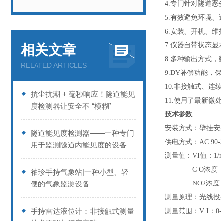
4.专门针对隧道
5.有效避免环境
6.安装、开机、
7.仪器自带状态
相关文章
8.多种输出方式
RELATED ARTICLES
9.DY补偿功能
10.非接触式、连
抗尘抗潮 + 毫秒响应！隧道能见
11.使用了最新微
度检测器让安全不 “模糊”
技术参数
安装方式：壁挂安
隧道能见度检测器——一种专门
供电方式：AC 90-
用于监测隧道内能见度的设备
测量值：VI值：1/
C O浓度
袖珍手持气象站|一种小型、轻
便的气象监测设备
NO2浓度
测量原理：光线投
手持雷达液位计：非接触式测量
测量范围：V I：0--