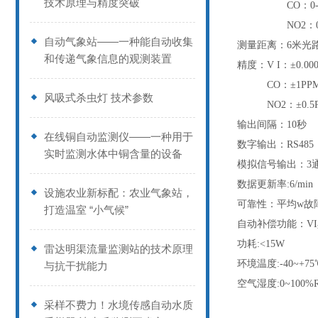
技术原理与精度突破
CO：0-
NO2：0
自动气象站——一种能自动收集
测量距离：6米光
和传递气象信息的观测装置
精度：V I：±0.000
CO：±1PP
风吸式杀虫灯 技术参数
NO2：±0.5
输出间隔：10秒
在线铜自动监测仪——一种用于
数字输出：RS485
实时监测水体中铜含量的设备
模拟信号输出：3通道
数据更新率:6/min
设施农业新标配：农业气象站，
可靠性：平均w故障
打造温室 “小气候”
自动补偿功能：V
功耗:<15W
雷达明渠流量监测站的技术原理
环境温度:-40~+75
与抗干扰能力
空气湿度:0~100%
采样不费力！水境传感自动水质