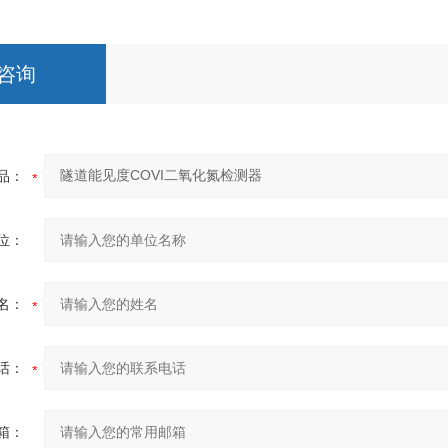
咨询
品：
位：
名：
话：
箱：