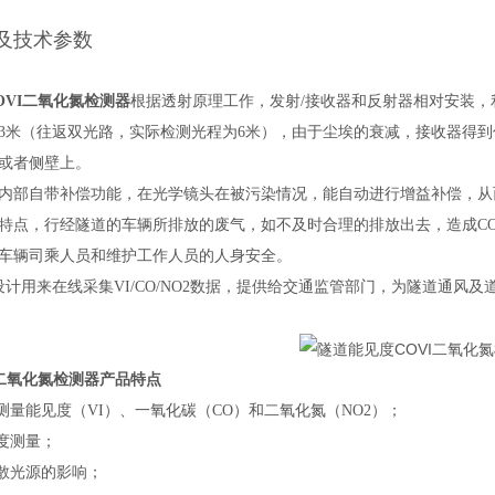
及技术参数
OVI二氧化氮检测器
根据透射原理工作，发射/接收器和反射器相对安装
3米（往返双光路，实际检测光程为6米），由于尘埃的衰减，接收器得
或者侧壁上。
内部自带补偿功能，在光学镜头在被污染情况，能自动进行增益补偿，从
特点，行经隧道的车辆所排放的废气，如不及时合理的排放出去，造成C
车辆司乘人员和维护工作人员的人身安全。
是设计用来在线采集VI/CO/NO2数据，提供给交通监管部门，为隧道通风
I二氧化氮检测器
产品特点
测量能见度（VI）、一氧化碳（CO）和二氧化氮（NO2）；
见度测量；
杂散光源的影响；