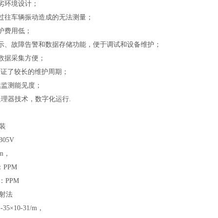
恶劣环境设计；
、过往车辆振动造成的无法测量；
维护费用低；
显示、故障告警和数据存储功能，便于调试和设备维护；
，数据采集方便；
，保证了较长的维护周期；
续监测能见度；
处理器技术，数字化运行.
装
305V
m，
：PPM
：PPM
射法
35×10-31/m，