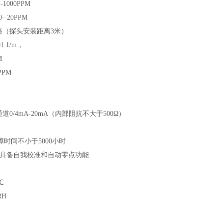
-1000PPM
--20PPM
路（探头安装距离3米）
1 1/m，
M
PPM
0/4mA-20mA（内部阻抗不大于500Ω）
时间不小于5000小时
I具备自我校准和自动零点功能
℃
RH