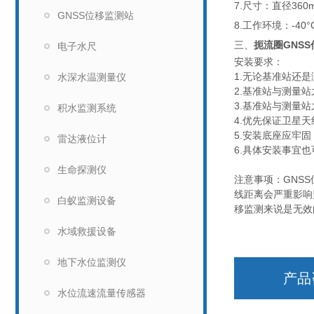
7.尺寸：直径360
GNSS位移监测站
8.工作环境：-40°
三、
扼流圈GNS
电子水尺
安装要求：
1.无论基准站还
水深水温测量仪
2.基准站与测量
3.基准站与测量
积水监测系统
4.优先保证卫星天
5.安装底座应牢
雷达液位计
6.具体安装事宜
生命探测仪
注意事项：GNS
线距离会严重影响
白蚁监测设备
移监测来说是无效
水域救援设备
地下水位监测仪
产品
水位流速流量传感器