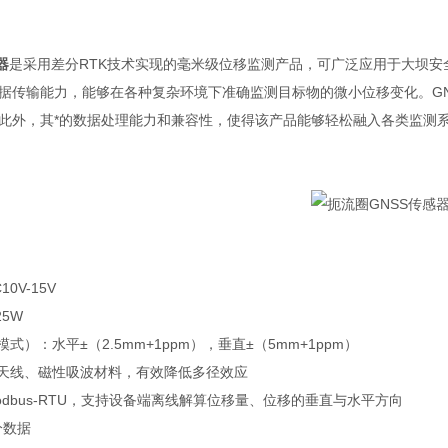
器
是采用差分RTK技术实现的毫米级位移监测产品，可广泛应用于大坝
据传输能力，能够在各种复杂环境下准确监测目标物的微小位移变化。G
此外，其*的数据处理能力和兼容性，使得该产品能够轻松融入各类监测
0V-15V
25W
式）：水平±（2.5mm+1ppm），垂直±（5mm+1ppm）
圈天线、磁性吸波材料，有效降低多径效应
odbus-RTU，支持设备端离线解算位移量、位移的垂直与水平方向
分数据