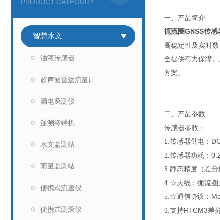
PRODUCT CATEGORY
一、产品简介
扼流圈GNSS传感
智慧水文
高稳定性及实时数
油液传感器
全提供有力保障。
方案。
超声波雷达流量计
漏电探测仪
二、产品参数
遥测终端机
传感器参数：
1.传感器供电：DC1
水文监测站
2.传感器功耗：0.
雨量监测站
3.静态精度（差分模
4.☆天线：扼流
便携式流速仪
5.☆通信协议：M
便携式测深仪
6.支持RTCM3差