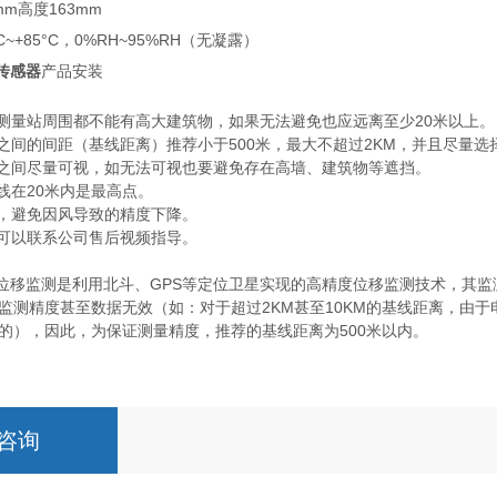
mm高度163mm
C~+85°C，0%RH~95%RH（无凝露）
S传感器
产品安装
是测量站周围都不能有高大建筑物，如果无法避免也应远离至少20米以上。
站之间的间距（基线距离）推荐小于500米，最大不超过2KM，并且尽量
站之间尽量可视，如无法可视也要避免存在高墙、建筑物等遮挡。
线在20米内是最高点。
固，避免因风导致的精度下降。
也可以联系公司售后视频指导。
S位移监测是利用北斗、GPS等定位卫星实现的高精度位移监测技术，其
监测精度甚至数据无效（如：对于超过2KM甚至10KM的基线距离，由
的），因此，为保证测量精度，推荐的基线距离为500米以内。
咨询