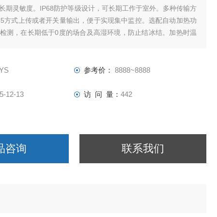
长期灵敏度。IP68防护等级设计，可长期工作于室外。多种传输方
85方式上传或者开关量输出，便于实现集中监控。选配自动加热功
检测，在长期低于0度的场合及高湿环境，防止结冰结。加热时温
℃（默认）以内，防止干烧造成过氧化，延长使用寿命。传感器灵敏
灵活。
-YS
参考价：
8888~8888
5-12-13
访 问 量：
442
品咨询
联系我们