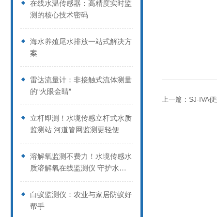
在线水温传感器：高精度实时监
测的核心技术密码
海水养殖尾水排放一站式解决方
案
雷达流量计：非接触式流体测量
的“火眼金睛”
上一篇：
SJ-IV
立杆即测！水境传感立杆式水质
监测站 河道管网监测更轻便
溶解氧监测不费力！水境传感水
质溶解氧在线监测仪 守护水体
生态关
白蚁监测仪：农业与家居防蚁好
帮手