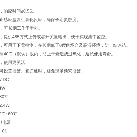
，响应时间≤0.5S。
，防止感应盘发生氧化反应，确保长期灵敏度。
等级设计，可长期工作于室外。
，提供485方式上传或者开关量输出，便于实现集中监控。
能，可用于下雪检测，在长期低于0度的场合及高湿环境，防止
制40℃（默认）以内，防止干烧造成过氧化，延长使用寿命。
敏度可调，使用更灵活。
可设置报警、复归延时，避免现场频繁报警。
 DC
4W
80℃
.4W
℃~60℃
继电器
：01