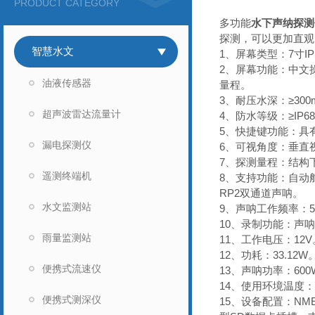
PRODUCT CATEGORY
多功能
水下声纳探测
探测，可以更加直观
智慧水文
1、屏幕类型：7寸IP
2、屏幕功能：中文
油液传感器
量程。
3、耐压水深：≥300
超声波雷达流量计
4、防水等级：≥IP6
5、快捷键功能：具
漏电探测仪
6、可视角度：垂直视角
7、探测量程：结构下
遥测终端机
8、支持功能：自动舵
RP2双通道声呐。
水文监测站
9、声呐工作频率：50KH
10、录制功能：声
雨量监测站
11、工作电压：12V
12、功耗：33.12W
便携式流速仪
13、声呐功率：600
14、使用环境温度：-
便携式测深仪
15、设备配置：NME