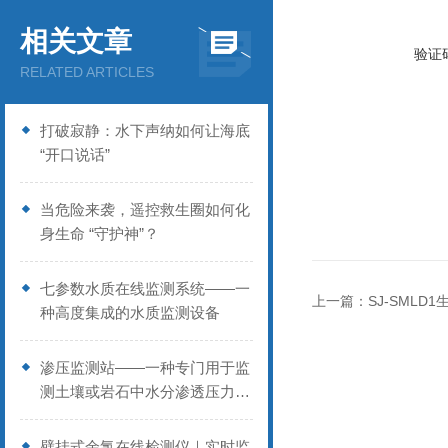
相关文章
验证
RELATED ARTICLES
打破寂静：水下声纳如何让海底
“开口说话”
当危险来袭，遥控救生圈如何化
身生命 “守护神”？
七参数水质在线监测系统——一
上一篇：
SJ-SMLD
种高度集成的水质监测设备
渗压监测站——一种专门用于监
测土壤或岩石中水分渗透压力的
设备
壁挂式余氯在线检测仪｜实时监