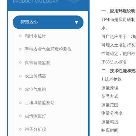
PRODUCT CATEGORY
一．应用环境说明
TP485
是我司研制
智慧农业
水。
稻田水位计
可广泛应用于土壤
可埋入土壤进行长
手持农业气象环境检测仪
性能稳定，使用寿
IP68防水标准
鼠害智能监测
二．技术性能和规
农业传感器
1.技术参数
测量原理
农业气象站
信号方式
土壤墒情监测站
测量范围
测量分辨率
虫情测报灯
测量精度
孢子分析仪
响应时间