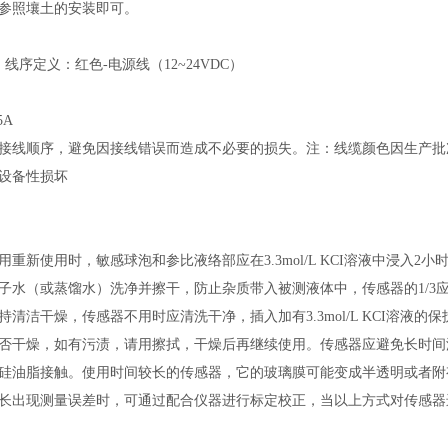
参照壤土的安装即可。
线序定义：红色-电源线（12~24VDC）
）
5A
接线顺序，避免因接线错误而造成不必要的损失。注：线缆颜色因生产批
设备性损坏
重新使用时，敏感球泡和参比液络部应在3.3mol/L KCI溶液中浸入2小
子水（或蒸馏水）洗净并擦干，防止杂质带入被测液体中，传感器的1/3
清洁干燥，传感器不用时应清洗干净，插入加有3.3mol/L KCI溶液的保护
否干燥，如有污渍，请用擦拭，干燥后再继续使用。传感器应避免长时间
硅油脂接触。使用时间较长的传感器，它的玻璃膜可能变成半透明或者附
长出现测量误差时，可通过配合仪器进行标定校正，当以上方式对传感器