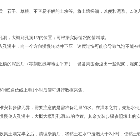
杂质，石子、草根、不容易溶解的土块等。将土壤搓细，以便和泥浆。2.倒
入孔洞，大概到孔洞1/2的位置；可根据实际情况酌情增减。
放入孔洞中，向一个方向慢慢转动并下压，速度过快可能会导致气泡不能
到正确的深度后（零刻度线与地面平齐），设备周围会溢出一些泥浆，灌浆
和485通信线上电1小时后便可进行数据采集。
准安装步骤无异，需要注意的是需准备足量的水。在灌浆之前，先把水倒
慢慢倒入孔洞中，大概大概到孔洞1/2的位置。其余安装步骤参照壤土的
收集土壤完毕之后，清理杂质后，将黏土在水中浸泡大于2小时，使黏土