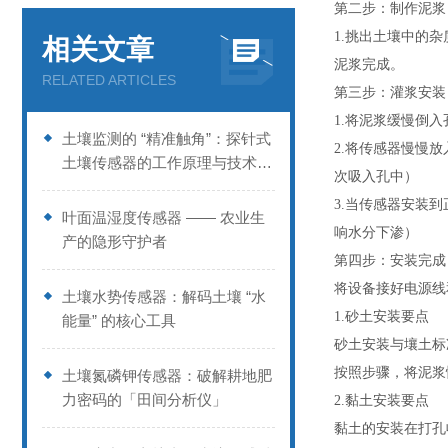
第二步：制作泥浆
1.挑出土壤中的
相关文章
泥浆完成。
RELATED ARTICLES
第三步：灌浆安装
1.将泥浆缓慢倒
土壤监测的 “精准触角”：探针式
2.将传感器慢慢
土壤传感器的工作原理与技术优
次吸入孔中）
势
3.当传感器安装
叶面温湿度传感器 —— 农业生
响水分下渗）
产的隐形守护者
第四步：安装完成
将设备接好电源线
土壤水势传感器：解码土壤 “水
1.砂土安装要点
能量” 的核心工具
砂土安装与壤土标
按照步骤，将泥浆
土壤氮磷钾传感器：破解耕地肥
力密码的「田间分析仪」
2.黏土安装要点
黏土的安装在打孔