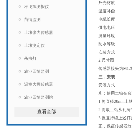
外壳材质
稻飞虱测报仪
温度补偿
电缆长度
苗情监测
供电电压
土壤张力传感器
测量环境
防水等级
土壤测定仪
安装方式
杀虫灯
2.尺寸图
传感器接头为M1
农业四情监测
三．安装
温室大棚传感器
安装方式
步：使用土钻在合
农业四情监测站
1.将直径20m
2.将取土钻从孔
查看全部
3.反复持续上述
正，保证传感器放