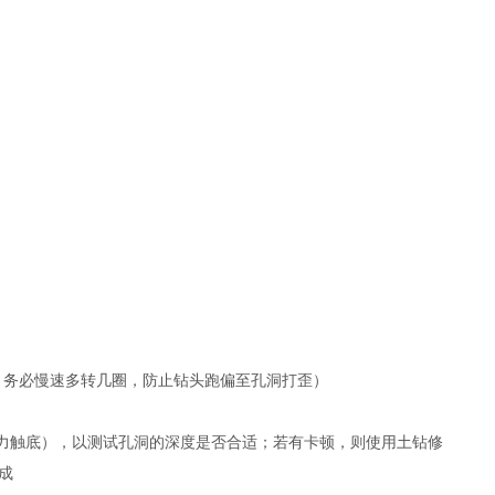
力，务必慢速多转几圈，防止钻头跑偏至孔洞打歪）
用力触底），以测试孔洞的深度是否合适；若有卡顿，则使用土钻修
成