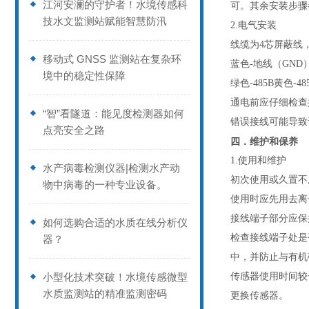
江河安澜的守护者！水境传感科
可。其余安装步骤
技水文监测站赋能智慧防汛
2.电气安装
线缆为4芯屏蔽线，
移动式 GNSS 监测站在复杂环
蓝色-地线（GND
境中的稳定性保障
绿色-485B黄色-48
通电前应仔细检查
“智”看隧道：能见度检测器如何
错误接线可能导致
点亮安全之路
四．维护和保养
1.使用和维护
水产病毒检测仪器|检测水产动
初次使用或久置不用
物中病毒的一种专业设备。
使用时应先用去离
接线端子部分应保持
如何选购合适的水质在线分析仪
检查接线端子处是
器？
中，并防止与有机
小型化技术突破！水境传感微型
传感器使用时间较
水质监测站的精准监测密码
更换传感器。