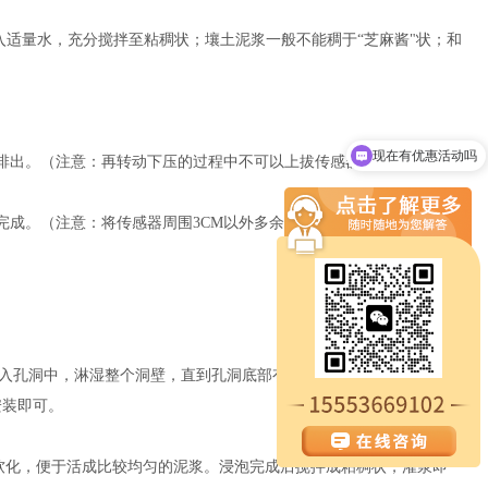
入适量水，充分搅拌至粘稠状；壤土泥浆一般不能稠于“芝麻酱"状；和
现在有优惠活动吗
被排出。（注意：再转动下压的过程中不可以上拔传感器，防止气体再
可以介绍下你们的产品么
完成。（注意：将传感器周围3CM以外多余的泥浆清除，防止结块影
入孔洞中，淋湿整个洞壁，直到孔洞底部有多余的水出现为止。然后
安装即可。
软化，便于活成比较均匀的泥浆。浸泡完成后搅拌成粘稠状，灌浆即