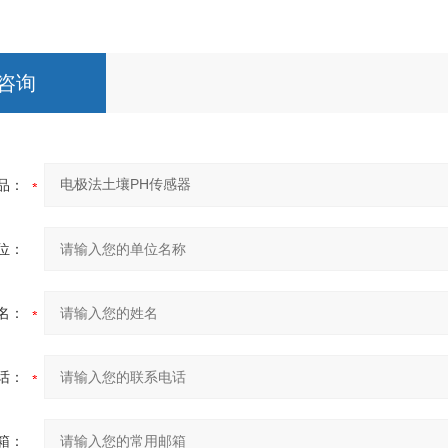
咨询
品：
位：
名：
话：
箱：