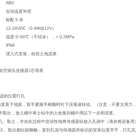
ABS
自动温度补偿
标配 5 米
12-24VDC（0.4W@12V）
温度 0~50℃（不结冰） ，< 0.2MPa
IP68
浸入式安装，松软土地泥浆
2航空插头连接器5芯母座
适的位置打孔
m土钻竖直于地面，双手紧握手柄顺时针下压慢速转动。（注意：不要太用
洞中取出，放入桶中将土钻中的土收集到桶中用以下一步和泥浆。
打孔、取土，并在此过程中尝试性地将传感器轻放入孔洞中（请勿将设备
入、取出都比较顺畅；直到孔深与传感器所标识的安装位置齐平，打孔完