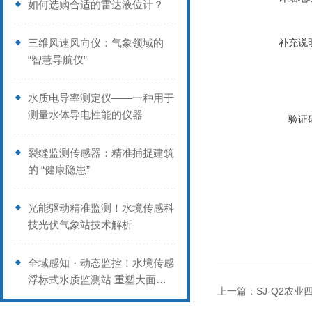
如何选购合适的雷达液位计？
三维风速风向仪：气象领域的
补充说
“智慧导航仪”
水质电导率测定仪——一种用于
测量水体导电性能的仪器
验证
裂缝监测传感器：精准捕捉建筑
的 “健康隐患”
光能驱动精准监测！水境传感科
技光伏气象站技术解析
全域感知・动态监控！水境传感
浮标式水质监测站 重塑大面积
上一篇：
SJ-Q2农
水域监测模式