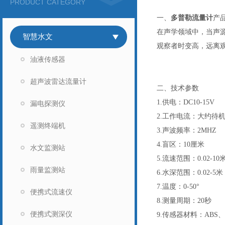
PRODUCT CATEGORY
一、
多普勒流量计
产
在声学领域中，当声
智慧水文
观察者时变高，远离
油液传感器
超声波雷达流量计
二、技术参数
1.供电：DC10-15V
漏电探测仪
2.工作电流：大约待机1
遥测终端机
3.声波频率：2MHZ
4.盲区：10厘米
水文监测站
5.流速范围：0.02-10
雨量监测站
6.水深范围：0.02-5米
7.温度：0-50°
便携式流速仪
8.测量周期：20秒
便携式测深仪
9.传感器材料：ABS