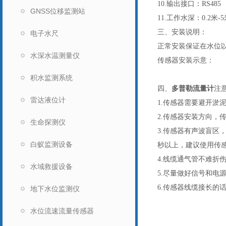
10.输出接口：RS485
GNSS位移监测站
11.工作水深：0.2米-
三、安装说明：
电子水尺
正常安装保证在水位以
水深水温测量仪
传感器安装示意：
积水监测系统
四、
多普勒流量计
注
雷达液位计
1.传感器需要避开淤
2.传感器安装方向，
生命探测仪
3.传感器有声波盲区
白蚁监测设备
秒以上，建议使用传
4.线缆通气管不难折
水域救援设备
5.尽量做好信号和电
6.传感器线缆接长的
地下水位监测仪
水位流速流量传感器