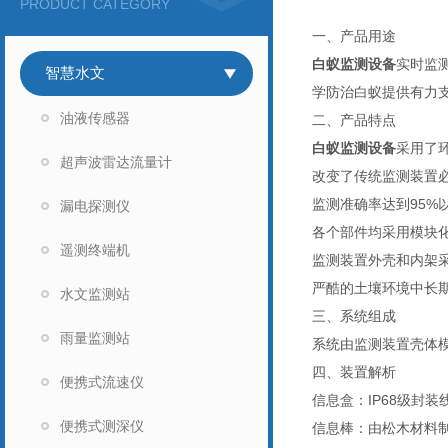
PRODUCT CATEGORY
一、产品用途
白蚁监测设备
实时监
智慧水文
学防治白蚁提供有力
油液传感器
二、产品特点
白蚁监测设备
采用了
超声波雷达流量计
改变了传统监测装置
监测准确率达到95%
漏电探测仪
各个部件均采用模块
遥测终端机
监测装置外壳和内架
严酷的土壤环境中长
水文监测站
三、系统组成
雨量监测站
系统由监测装置壳体
四、装置解析
便携式流速仪
信息盒：IP68级封装
便携式测深仪
信息棒：由松木材料