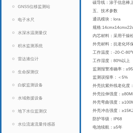
碳导线：涂于信息棒
GNSS位移监测站
五、技术参数
通讯模块：lora
电子水尺
规格:14cmx14cmx22
水深水温测量仪
内芯材料：采用干燥松
外壳材料：抗老化环
积水监测系统
工作温度：-20-C-80
雷达液位计
工作湿度：80%以上
监测报警准确率：≥95
生命探测仪
监测误报率：＜5%
白蚁监测设备
外壳抗紫外线老化度：
外壳拉伸强度：≥80M
水域救援设备
外壳弯曲强度：≥100
外壳冲击强度：≥15KJ
地下水位监测仪
防护等级：IP68
水位流速流量传感器
电池续航：≥5年