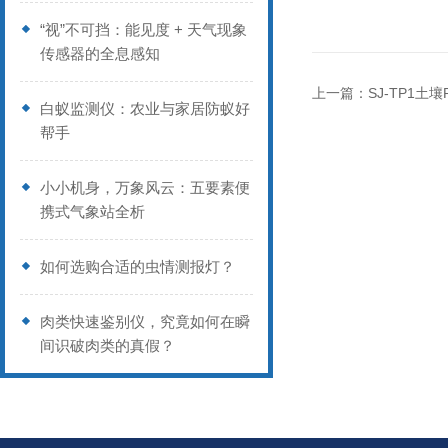
“视”不可挡：能见度 + 天气现象
传感器的全息感知
上一篇：
SJ-TP1土
白蚁监测仪：农业与家居防蚁好
帮手
小小机身，万象风云：五要素便
携式气象站全析
如何选购合适的虫情测报灯？
肉类快速鉴别仪，究竟如何在瞬
间识破肉类的真假？