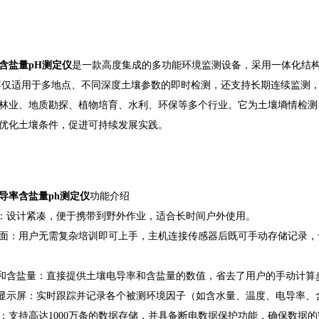
含盐量pH测定仪
是一款高度集成的多功能环境监测设备，采用一体化结
不仅适用于多地点、不同深度土壤参数的即时检测，还支持长期连续监测
林业、地质勘探、植物培育、水利、环保等多个行业。它为土壤墒情检测
优化土壤条件，促进可持续发展实践。
导率含盐量ph测定仪
功能介绍
观：设计紧凑，便于携带到野外作业，适合长时间户外使用。
面：用户无需复杂培训即可上手，主机连接传感器后既可手动存储记录，
率和含盐量：直接提供土壤电导率和含盐量的数值，省去了用户的手动计算
晶显示屏：实时跟踪并记录各个被测环境因子（如含水量、温度、电导率、
：支持高达1000万条的数据存储，并具备断电数据保护功能，确保数据