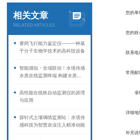
您的单
相关文章
RELATED ARTICLES
您的姓
赛鸽飞行能力鉴定仪——一种基
于分子生物学技术的高科技设备
联系电
智能感知・全域联动！水境传感
常用邮
水质在线监测终端 构建水质管
控新体系
高性能在线铁自动监测仪的原理
省
与应用
详细地
探针式土壤墒情监测站：水境传
感科技为智慧农业注入精准动能
补充说