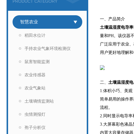
PRODUCT CATEGORY
一、产品简介
智慧农业
土壤温湿度电导率
稻田水位计
量和PH。该仪器
广泛应用于农业、
手持农业气象环境检测仪
用户更好地理解和
鼠害智能监测
农业传感器
二、
土壤温湿度电
农业气象站
1.体积小巧、美
简单易用的操作界
土壤墒情监测站
流程。
虫情测报灯
2.同时显示电导
3.大屏幕彩色液
孢子分析仪
内置大容量存储器