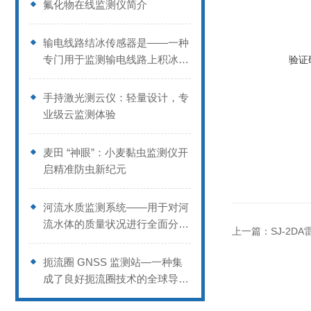
氟化物在线监测仪简介
输电线路结冰传感器是——一种
专门用于监测输电线路上积冰情
验证
况的设备
手持激光测云仪：轻量设计，专
业级云监测体验
麦田 “神眼”：小麦黏虫监测仪开
启精准防虫新纪元
河流水质监测系统——用于对河
流水体的质量状况进行全面分析
上一篇：
SJ-2D
的综合性系统
扼流圈 GNSS 监测站—一种集
成了良好扼流圈技术的全球导航
卫星系统监测站