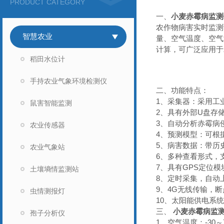
PRODUCT CATEGORY
一、
小麦赤霉病监测
农作物病害实时监测
智慧农业
量、空气温度、空气
计算，可广泛应用于
稻田水位计
手持农业气象环境检测仪
二、功能特点：
1、采集器：采用工
鼠害智能监测
2、具有外部U盘存
3、自动分析赤霉病
农业传感器
4、预测模型：可根
5、病害数据：带历
农业气象站
6、多种查看形式，支
7、具有GPS定位
土壤墒情监测站
8、定时采集，自动
9、4G无线传输，
虫情测报灯
10、太阳能供电系
三、 
小麦赤霉病监
孢子分析仪
1、空气温度：-30～