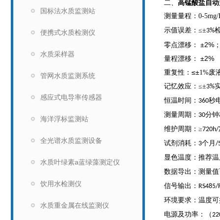
二、
高锰酸盐自动
国标法水质监测站
测量量程：0-5mg/L 
示值误差：≤±
3
%
便携式水质检测仪
零点漂移： ±2%
水质采样器
量程漂移： ±2%
重复性：
≤±
1%废
管网水质监测系统
记忆效应：≤±
3%
感应式电导率传感器
恒温时间：
秒
360
测量周期：
分钟
30
海洋浮标监测站
维护周期：≥
720h/
全光谱水质监测设备
试剂消耗：
个月
3
/
显色温度：推荐温
水质叶绿素a蓝绿藻测定仪
数据导出：测量值
饮用水检测仪
信号输出：
RS485/
环境要求：温度可
水质重金属在线监测仪
电源及功率：（
22