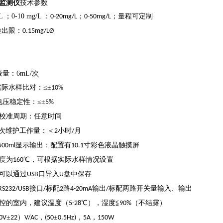
监测仪
技术参数
；0-10 mg/L ：
；
；量程可定制
0-20mg/L
0-50mg/L
检出限：
0.15mg/LØ
；
液量：6mL/次
实际水样比对：≤±
10%
电压稳定性：≤±
5%
校准周期：任意时间
次维护工作量：＜
小时
月
2
/
显示输出：配置有
寸彩色液晶触摸屏
500ml
10.1
度为
℃，可根据实际水样情况设置
160
可以通过
口导入
盘中保存
USB
U
接口
标配
路
输出
标配两路开关量输入、输出
RS232/USB
/
2
4-20mA
/
控的室内，建议温度（
℃），湿度≦
（不结露）
5-28
90%
±
）
，
±
，
，
0V
22
V/AC
(50
0.5Hz)
5A
150W