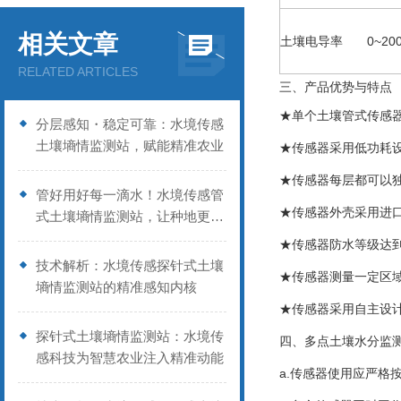
相关文章
土壤电导率
0~20
RELATED ARTICLES
三、产品优势与特点
★单个土壤管式传感
分层感知・稳定可靠：水境传感
土壤墒情监测站，赋能精准农业
★传感器采用低功耗设
★传感器每层都可以
管好用好每一滴水！水境传感管
★传感器外壳采用进
式土壤墒情监测站，让种地更省
心
★传感器防水等级达到
技术解析：水境传感探针式土壤
★传感器测量一定区
墒情监测站的精准感知内核
★传感器采用自主设
探针式土壤墒情监测站：水境传
四、多点土壤水分监
感科技为智慧农业注入精准动能
a.传感器使用应严格