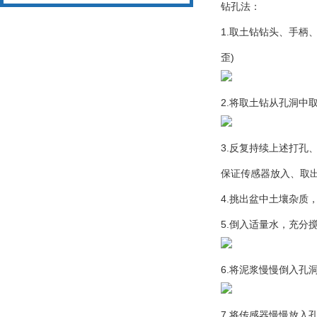
系统
钻孔法：
1.取土钻钻头、手
歪)
2.将取土钻从孔洞中
3.反复持续上述打孔
保证传感器放入、取
4.挑出盆中土壤杂质
5.倒入适量水，充分
6.将泥浆慢慢倒入孔
7.将传感器慢慢放入