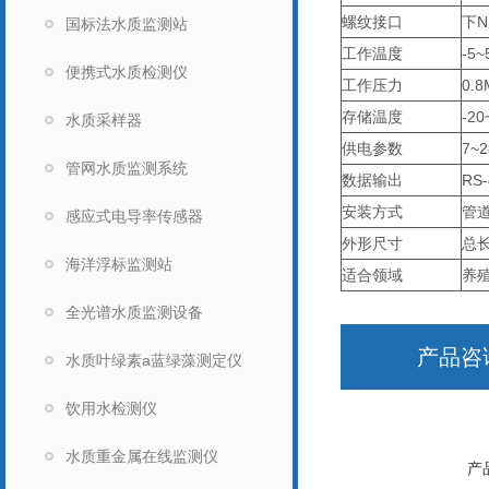
螺纹接口
下N
国标法水质监测站
工作温度
-5
便携式水质检测仪
工作压力
0.8
存储温度
-2
水质采样器
供电参数
7~2
管网水质监测系统
数据输出
RS-
安装方式
管道
感应式电导率传感器
外形尺寸
总长
海洋浮标监测站
适合领域
养
全光谱水质监测设备
产品咨
水质叶绿素a蓝绿藻测定仪
饮用水检测仪
水质重金属在线监测仪
产