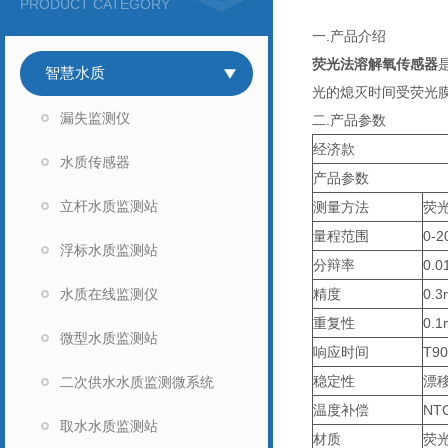
PRODUCT CATEGORY
一.产品介绍
荧光法溶解氧传感器
智慧水质
光的熄灭时间受荧光
漏失监测仪
二.产品参数
经济款
水质传感器
产品参数
立杆水质监测站
测量方法
荧
量程范围
0-2
浮标水质监测站
分辩率
0.0
水质在线监测仪
精度
0.3
重复性
0.1
微型水质监测站
响应时间
T90
稳定性
漂移
二次供水水质监测微系统
温度补偿
NTC
取水水质监测站
材质
荧光