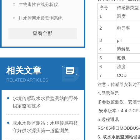
生物毒性在线分析仪
序号
传感器类型
1
温度
排水管网水质监测系统
2
电导率
查看全部
3
pH
4
溶解氧
5
氨氮
6
浊度
相关文章
7
COD
RELATED ARTICLES
注意：传感器安装时不
4.显示单元
水境传感取水水质监测站的野外
多参数监测仪，安装
稳定监测技术
·安卓版本：4.4.2·C
5.远程通讯
取水水质监测站：水境传感科技
RS485接口MODB
守好供水源头第一道监测关
6.
取水水质监测站
设