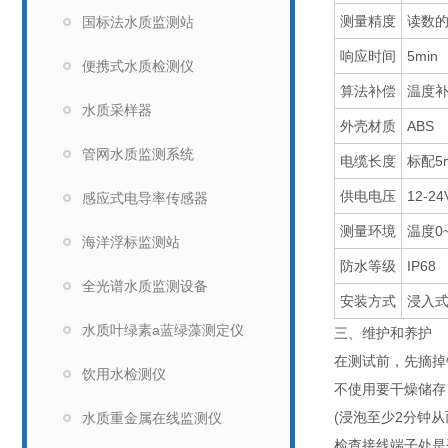
测量精度
读数的1
国标法水质监测站
响应时间
5min
便携式水质检测仪
算法补偿
温度补
水质采样器
外壳材质
ABS
管网水质监测系统
电缆长度
标配5
供电电压
12-2
感应式电导率传感器
测量环境
温度0
海洋浮标监测站
防水等级
IP68
全光谱水质监测设备
安装方式
浸入式
水质叶绿素a蓝绿藻测定仪
三、维护和养护
在测试前，先摘掉
饮用水检测仪
不使用要干燥储存
(浸泡至少2分钟
水质重金属在线监测仪
检查接线端子处是