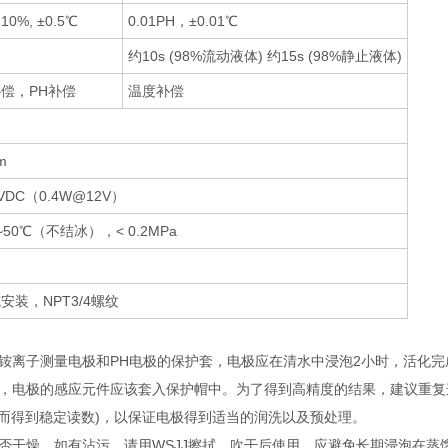
0%, ±0.5℃
0.01PH，±0.01℃
约10s (98%流动液体) 约15s (98%静止液体)
偿，PH补偿
温度补偿
m
4VDC（0.4W@12V）
~50℃（不结冰），< 0.2MPa
安装，NPT3/4螺纹
铵离子测量电极和PH电极的保护套，电极应在清水中浸泡2小时，活化完
，电极的感应元件应该套入保护帽中。为了得到高精度的结果，建议重复
从而得到稳定读数)，以保证电极得到适当的润洗以及预处理。
否干燥，如有沾污，请用WSJJ擦拭，吹干后使用。应避免长期浸泡在