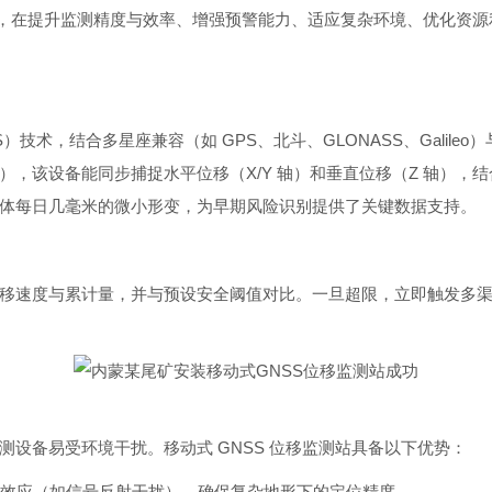
移监测站，在提升监测精度与效率、增强预警能力、适应复杂环境、优化
S）技术，结合多星座兼容（如 GPS、北斗、GLONASS、Gali
，该设备能同步捕捉水平位移（X/Y 轴）和垂直位移（Z 轴），
体每日几毫米的微小形变，为早期风险识别提供了关键数据支持。
移速度与累计量，并与预设安全阈值对比。一旦超限，立即触发多渠道
设备易受环境干扰。移动式 GNSS 位移监测站具备以下优势：
径效应（如信号反射干扰），确保复杂地形下的定位精度。