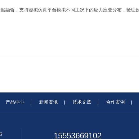
等多源数据融合，支持虚拟仿真平台模拟不同工况下的应力应变分布，验
产品中心
新闻资讯
技术文章
合作案例
|
|
|
|
15553669102
器