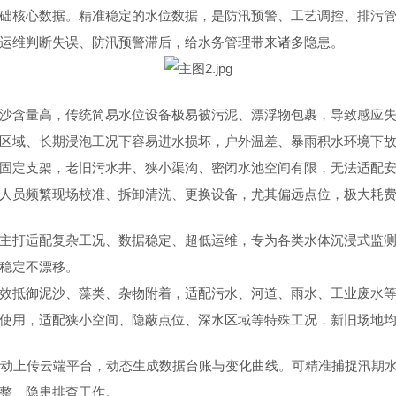
础核心数据。精准稳定的水位数据，是防汛预警、工艺调控、排污
运维判断失误、防汛预警滞后，给水务管理带来诸多隐患。
沙含量高，传统简易水位设备极易被污泥、漂浮物包裹，导致感应
区域、长期浸泡工况下容易进水损坏，户外温差、暴雨积水环境下
固定支架，老旧污水井、狭小渠沟、密闭水池空间有限，无法适配
人员频繁现场校准、拆卸清洗、更换设备，尤其偏远点位，极大耗
主打适配复杂工况、数据稳定、超低运维，专为各类水体沉浸式监
稳定不漂移。
效抵御泥沙、藻类、杂物附着，适配污水、河道、雨水、工业废水
使用，适配狭小空间、隐蔽点位、深水区域等特殊工况，新旧场地
自动上传云端平台，动态生成数据台账与变化曲线。可精准捕捉汛期
整、隐患排查工作。