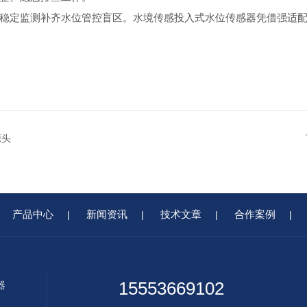
稳定监测补齐水位管控盲区。水境传感投入式水位传感器凭借强适
源头
产品中心
新闻资讯
技术文章
合作案例
|
|
|
|
15553669102
器