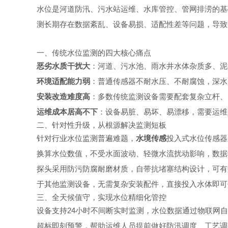
水位是河道防汛、污水站运维、水库管控、管网排涝的基
测长期存在数据紊乱、设备易损、适配性差等问题，导致
一、传统水位监测的四大核心痛点
恶劣水质干扰大
：河道、污水池、雨水井水体杂质多、泥
环境适配能力弱
：普通传感器不耐水压、不耐腐蚀，深水
安装改造难度高
：多数传统监测设备需要配套复杂立杆、
运维成本居高不下
：设备易脏、易坏、易漂移，需要运维
二、针对性升级，从根源解决监测短板
针对行业水位监测普遍难题，
水境传感
投入式水位传感器
换算水位数值，不受水面波动、轻微水流扰动影响，数据
探头采用防污防腐耐磨材质，自带抗堵塞结构设计，可有
于其他监测设备，无需复杂安装配件，直接投入水体即可
三、全天候值守，实现水位精细化管控
设备支持24小时不间断实时监测，水位数据通过物联网
超标即刻预警，帮助运维人员提前做好防汛调度、工艺调