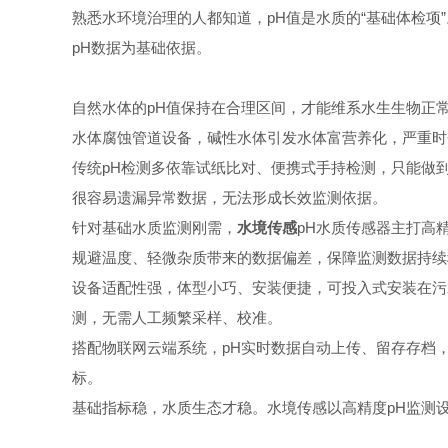
熟悉水环境治理的人都知道，pH值是水质的“基础体检
pH数据为基础依据。
自然水体的pH值保持在合理区间，才能维系水生生物正
水体腐蚀管道设备，碱性水体引发水体富营养化，严重时
传统pH检测多依靠试纸比对、便携式手持检测，只能做
很容易遗漏异常数据，无法形成长效监测依据。
针对基础水质监测刚需，
水境传感
pH水质传感器主打高
规避温度、轻微杂质带来的数据偏差，保障监测数据持续
设备适配性强，体型小巧、安装便捷，可投入式安装在污
测，无需人工频繁采样、校准。
搭配物联网云端系统，pH实时数据自动上传、留存存档
标。
基础指标稳，水质生态才稳。水境传感以高精度pH监测