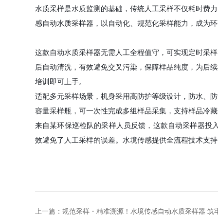
水质采样是水质监测的基础，传统人工采样不仅耗时费力
感自动水质采样器，以自动化、规范化采样能力，成为环保
这款自动水质采样器无需人工全程值守，可实现定时采样
后自动清洗，有效避免交叉污染，保障样品纯度，为后续
培训即可上手。
适配多元采样场景，机身采用高防护等级设计，防水、防
容量采样瓶，可一次性完成多组样品采集，支持样品冷藏
来自某环保巡检队的采样人员反馈，这款自动采样器投入使
效避免了人工采样的误差。水境传感提供全流程技术支持
上一篇：
规范采样・精准溯源！水境传感自动水质采样器 筑